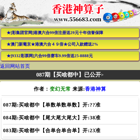
★[彩集团官网]港澳六合99倍注册送29元十年信誉保障
★澳门新葡京★港澳六合４９倍★公司入款赠送2%
★[9332彩票网]六合99倍赛车9.99倍送25-8888元
返回网站首页
087期【买啥都中】已公开
>
作者：
变幻无常
来源:
香港神算
087期:买啥都中【单数单数单数】开:??准
084期:买啥都中【尾大尾大尾大】开:38准
083期:买啥都中【合单合单合单】开:23准