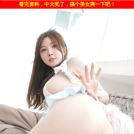
看完资料，中大奖了，搞个美女爽一下吧！