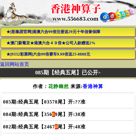
★[彩集团官网]港澳六合99倍注册送29元十年信誉保障
★澳门新葡京★港澳六合４９倍★公司入款赠送2%
★[9332彩票网]六合99倍赛车9.99倍送25-8888元
返回网站首页
085期【经典五尾】已公开
>
作者：
花静幽然
来源:
香港神算
085期:经典五尾【03578尾】开:??准
084期:经典五尾【356
8
9尾】开:38准
082期:经典五尾【2467
8
尾】开:48准