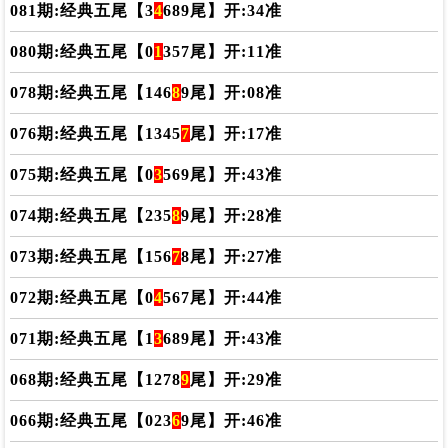
081期:经典五尾【3
4
689尾】开:34准
080期:经典五尾【0
1
357尾】开:11准
078期:经典五尾【146
8
9尾】开:08准
076期:经典五尾【1345
7
尾】开:17准
075期:经典五尾【0
3
569尾】开:43准
074期:经典五尾【235
8
9尾】开:28准
073期:经典五尾【156
7
8尾】开:27准
072期:经典五尾【0
4
567尾】开:44准
071期:经典五尾【1
3
689尾】开:43准
068期:经典五尾【1278
9
尾】开:29准
066期:经典五尾【023
6
9尾】开:46准